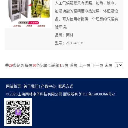
人工气候箱是具有光照、加热、制冷、
加湿功能的高精度冷热光照一体恒温设
备，可为使用者提供一个理想的气候实
验环境。
品牌：丙林
型号：ZRG-450V
共
29
条记录 每页
10
条记录 当前第
1
/
3
页
首页
上一页
下一页
末页
网站首页
|
关于我们
|
产品中心
|
联系方式
© 2026上海丙林电子科技有限公司 版权所有
沪ICP备14039366号-2